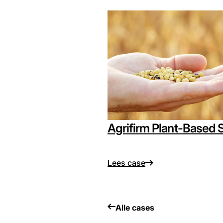
Agrifirm Plant-Based S
Lees case
Alle cases