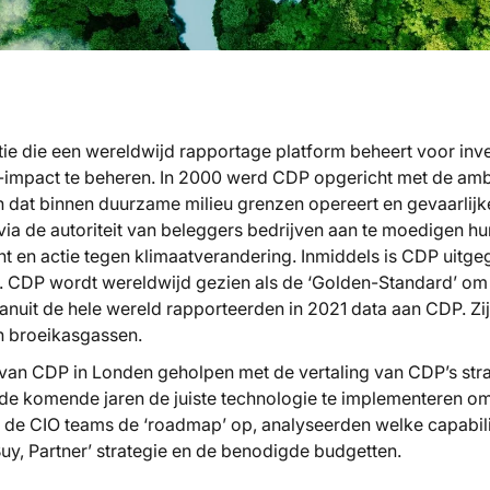
tie die een wereldwijd rapportage platform beheert voor inve
u-impact te beheren. In 2000 werd CDP opgericht met de amb
 dat binnen duurzame milieu grenzen opereert en gevaarlijk
via de autoriteit van beleggers bedrijven aan te moedigen 
ht en actie tegen klimaatverandering. Inmiddels is CDP uitgeg
g. CDP wordt wereldwijd gezien als de ‘Golden-Standard’ om 
anuit de hele wereld rapporteerden in 2021 data aan CDP. Z
n broeikasgassen.
 van CDP in Londen geholpen met de vertaling van CDP’s str
de komende jaren de juiste technologie te implementeren om
 de CIO teams de ‘roadmap’ op, analyseerden welke capabilit
Buy, Partner’
strategie en de benodigde budgetten.