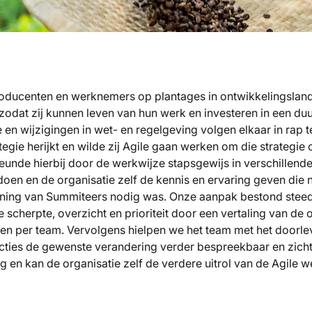
producenten en werknemers op plantages in ontwikkelingsland
zodat zij kunnen leven van hun werk en investeren in een d
e en wijzigingen in wet- en regelgeving volgen elkaar in rap
tegie herijkt en wilde zij Agile gaan werken om die strategie 
unde hierbij door de werkwijze stapsgewijs in verschillende 
 doen en de organisatie zelf de kennis en ervaring geven die n
ning van Summiteers nodig was. Onze aanpak bestond steeds
 scherpte, overzicht en prioriteit door een vertaling van de
ten per team. Vervolgens hielpen we het team met het doorl
ties de gewenste verandering verder bespreekbaar en zichtb
 en kan de organisatie zelf de verdere uitrol van de Agile w