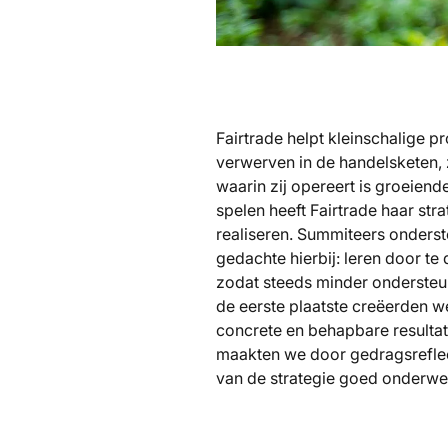
Fairtrade helpt kleinschalige 
verwerven in de handelsketen, 
waarin zij opereert is groeiend
spelen heeft Fairtrade haar stra
realiseren. Summiteers onderste
gedachte hierbij: leren door te
zodat steeds minder ondersteu
de eerste plaatste creëerden we
concrete en behapbare resulta
maakten we door gedragsreflec
van de strategie goed onderweg