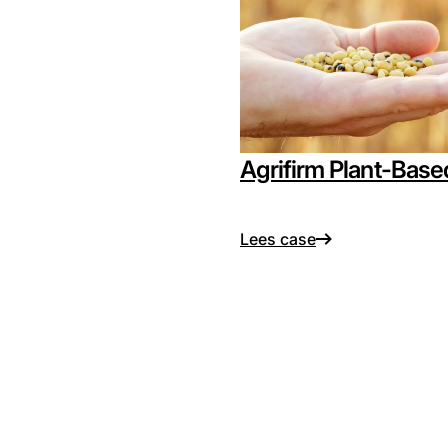
Agrifirm Plant-Base
Lees case